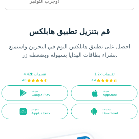
وجرب التوفير!
قم بتنزيل تطبيق هابلكس
احصل على تطبيق هابلكس اليوم في البحرين واستمتع
بشراء بطاقات الهدايا بسهولة وبضغطة زر.
1.2k تقييمات
4.42k تقييمات
4.8
4.4
متاح على
متاح على
Google Play
AppStore
APK مباشرة
متاح على
AppGallery
Download