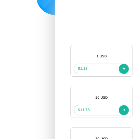
1 USD
$1.18
10 USD
$11.78
30 USD