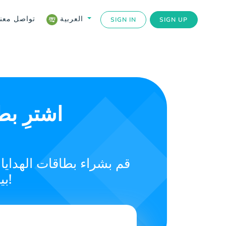
تواصل معنا
العربية
SIGN IN
SIGN UP
اشترِ بط
قم بشراء بطاقات الهدايا
بيبال إنستانت توب أب في البحرين. انطلق الآن!