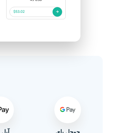
$53.02
آبل 
ال
جوجل باي