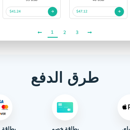
$41.24
$47.12
1
2
3
طرق الدفع
باي
بطاقة ا
بطاقة خصم