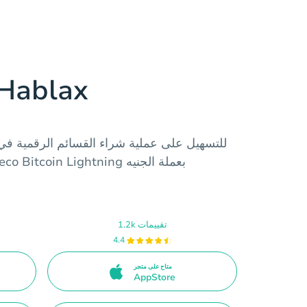
حمّل تطبيق blax
1.2k تقييمات
4.4
متاح على متجر
AppStore