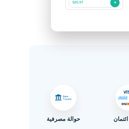
$85.97
ائتمان
حوالة مصرفية
نق