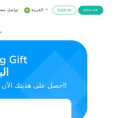
تواصل معنا
العربية
SIGN IN
SIGN UP
P
Voucher 
تداول واستلم البتكوين بسهولة وأمان باغتنام بطاقة الهدية Azteco. احصل على هديتك الآن!