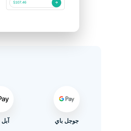
$107.46
آبل 
ال
جوجل باي