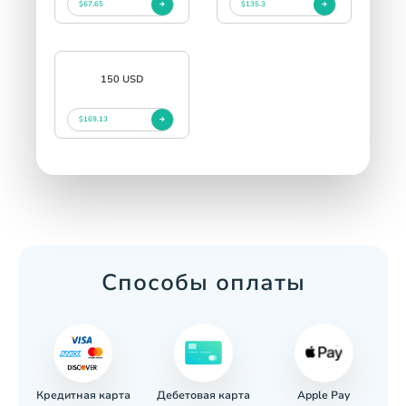
$67.65
$135.3
150 USD
$169.13
Способы оплаты
Кредитная карта
Apple Pay
евод
Дебетовая карта