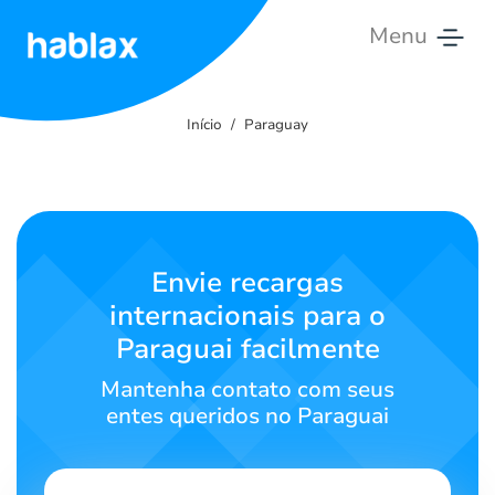
Menu
Início
Início
Paraguay
Tarifas
Serviços
Contato
Envie recargas
internacionais para o
Português
Paraguai facilmente
Mantenha contato com seus
entes queridos no Paraguai
SIGN IN
SIGN UP