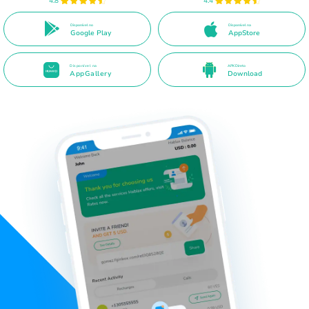
4.8
4.4
Disponível no
Disponível na
Google Play
AppStore
Disponível na
APK Direto
AppGallery
Download