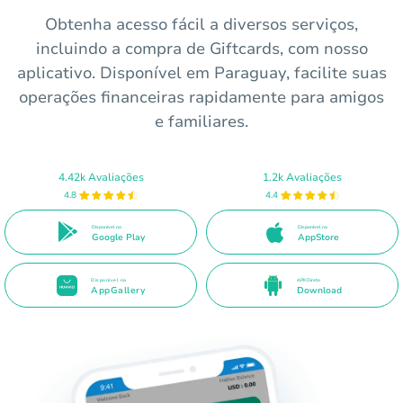
Obtenha acesso fácil a diversos serviços,
incluindo a compra de Giftcards, com nosso
aplicativo. Disponível em Paraguay, facilite suas
operações financeiras rapidamente para amigos
e familiares.
4.42k Avaliações
1.2k Avaliações
4.8
4.4
Disponível no
Disponível na
Google Play
AppStore
Disponível na
APK Direto
AppGallery
Download