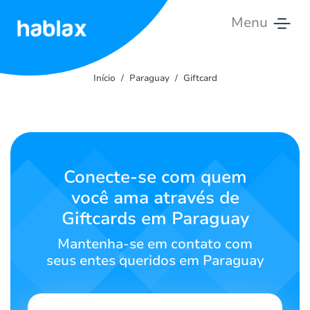
Menu
Início
Início
Paraguay
Giftcard
Tarifas
Serviços
Contate-
Conecte-se com quem
nos
você ama através de
Giftcards em Paraguay
Português
Mantenha-se em contato com
seus entes queridos em Paraguay
SIGN IN
SIGN UP