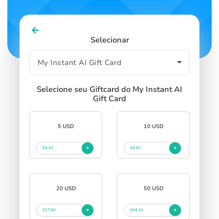
Selecionar
Selecione seu Giftcard do My Instant AI
Gift Card
5 USD
10 USD
$4.42
$8.83
20 USD
50 USD
$17.66
$44.12