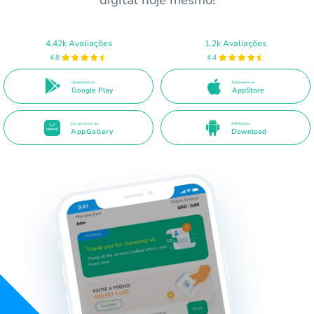
digital hoje mesmo!
4.42k Avaliações
1.2k Avaliações
4.8
4.4
Disponível no
Disponível na
Google Play
AppStore
Disponível na
APK Direto
AppGallery
Download