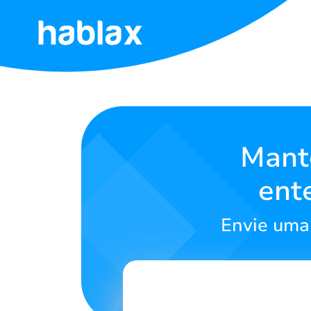
Início
Tarifas
Serviços
Mant
ent
Contate-
Nos
Envie uma 
Português
SIGN IN
SIGN UP