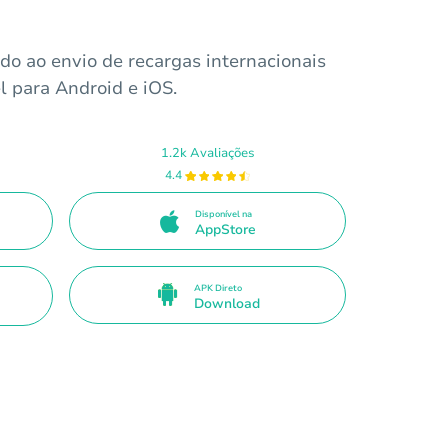
ido ao envio de recargas internacionais
l para Android e iOS.
1.2k Avaliações
4.4
Disponível na
AppStore
APK Direto
Download