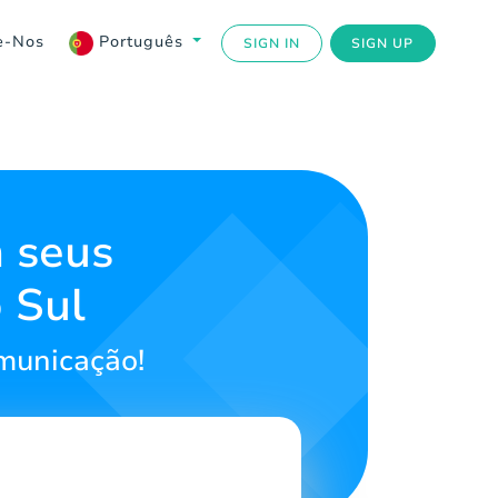
e-Nos
Português
SIGN IN
SIGN UP
 seus
 Sul
omunicação!