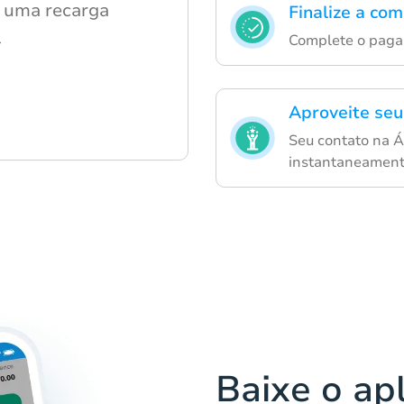
r uma recarga
Finalize a co
l
Complete o pagam
Aproveite seu
Seu contato na Á
instantaneament
Baixe o ap