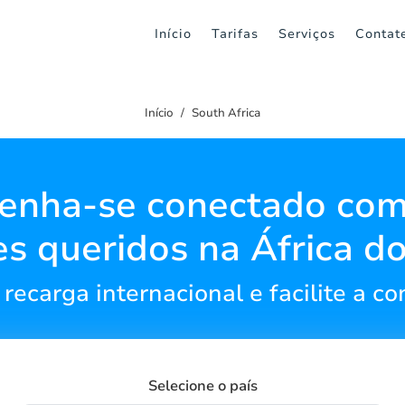
Início
Tarifas
Serviços
Contat
Início
South Africa
enha-se conectado com
es queridos na África do
recarga internacional e facilite a c
Selecione o país