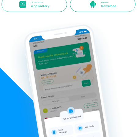
Disponível na
APK Direto
AppGallery
Download