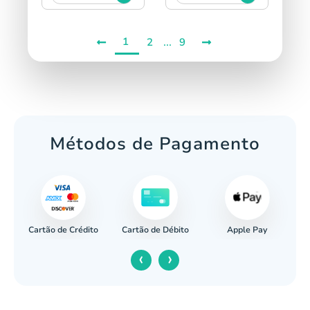
1
...
2
9
Métodos de Pagamento
Cartão de Crédito
Apple Pay
cária
Cartão de Débito
‹
›