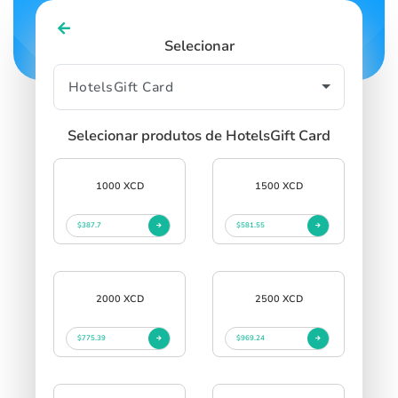
Selecionar
Selecionar produtos de HotelsGift Card
1000 XCD
1500 XCD
$387.7
$581.55
2000 XCD
2500 XCD
$775.39
$969.24