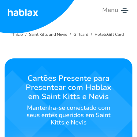
Menu
Início
Início
Saint Kitts and Nevis
Giftcard
HotelsGift Card
Tarifas
Serviços
Entre
Cartões Presente para
em
Presentear com Hablax
contato
em Saint Kitts e Nevis
Português
Mantenha-se conectado com
seus entes queridos em Saint
Kitts e Nevis
SIGN IN
SIGN UP