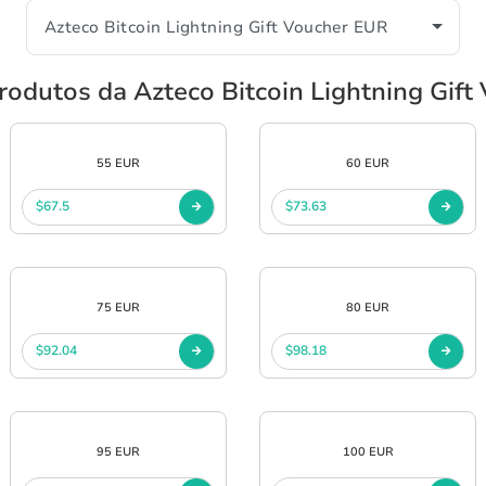
rodutos da Azteco Bitcoin Lightning Gif
55 EUR
60 EUR
$67.5
$73.63
75 EUR
80 EUR
$92.04
$98.18
95 EUR
100 EUR