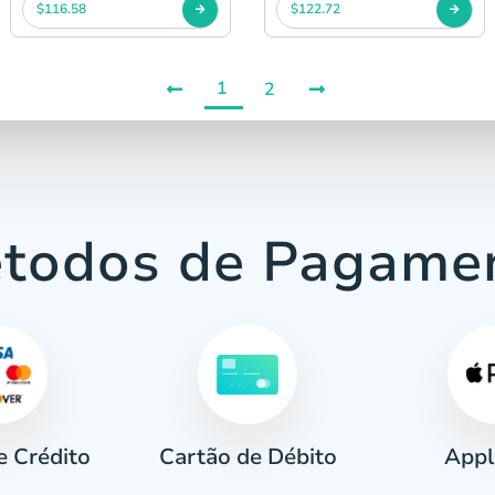
$116.58
$122.72
1
2
todos de Pagame
e Crédito
Appl
Cartão de Débito