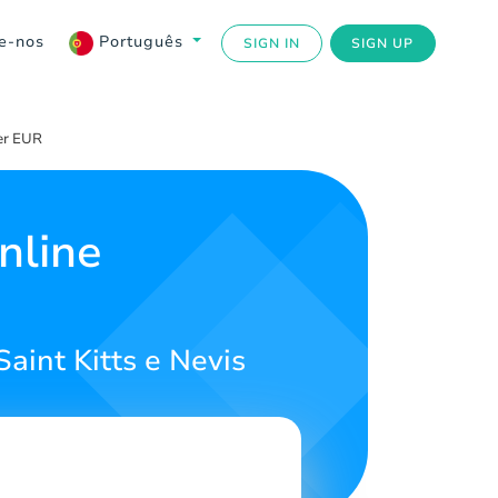
e-nos
Português
SIGN IN
SIGN UP
er EUR
nline
int Kitts e Nevis