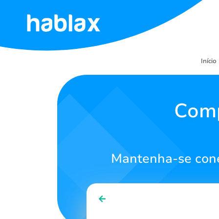
Início
Início
Tarifas
Serviços
Comp
Contacte-
nos
Mantenha-se cone
Português
SIGN IN
SIGN UP