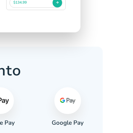
$134.99
nto
e Pay
Google Pay
Pa