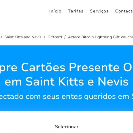
Início
Tarifas
Serviços
Contact
Saint Kitts and Nevis
Giftcard
Azteco Bitcoin Lightning Gift Vouch
re Cartões Presente O
em Saint Kitts e Nevis
ctado com seus entes queridos em Sa
Selecionar