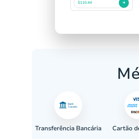
$110.44
Mé
Cartão d
eiro
Transferência Bancária