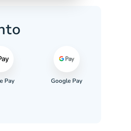
nto
e Pay
Google Pay
Pa