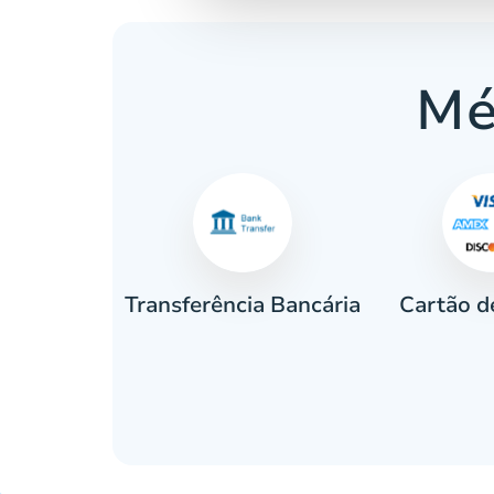
Mé
Cartão d
eiro
Transferência Bancária