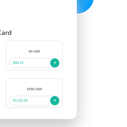
Card
50 USD
$56.12
1000 USD
$1122.23