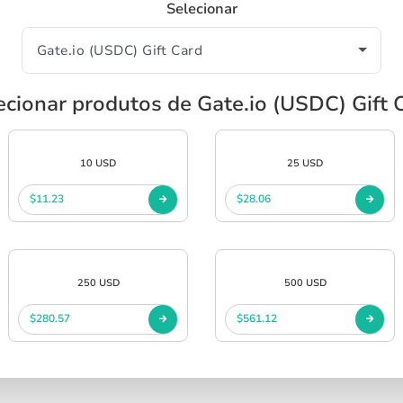
Selecionar
ecionar produtos de Gate.io (USDC) Gift 
10 USD
25 USD
$11.23
$28.06
250 USD
500 USD
$280.57
$561.12