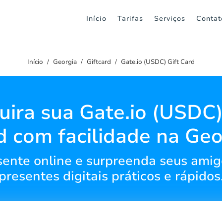
Início
Tarifas
Serviços
Contat
Início
Georgia
Giftcard
Gate.io (USDC) Gift Card
ira sua Gate.io (USDC)
d com facilidade na Geo
ente online e surpreenda seus amig
presentes digitais práticos e rápidos