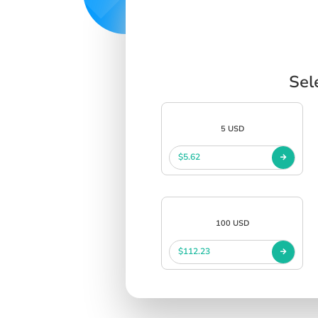
Sel
5 USD
$5.62
100 USD
$112.23