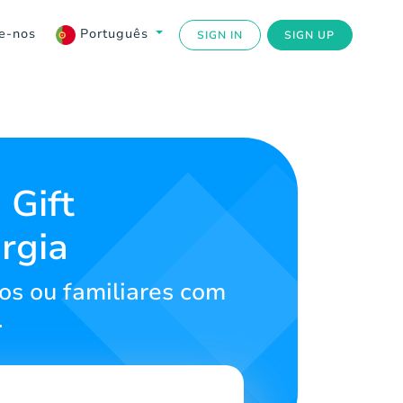
e-nos
Português
SIGN IN
SIGN UP
 Gift
rgia
os ou familiares com
.