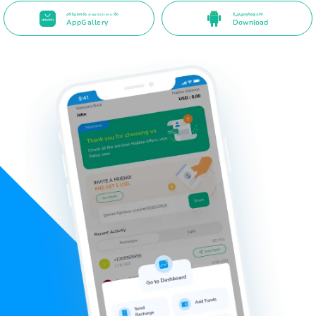
არსებობს AppGallery-ში
მباشვიურად APK
AppGallery
Download