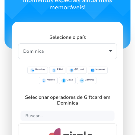
momentos especiais ainda mais
memoráveis!
Selecione o país
Bundles
ESIM
Giftcard
Internet
Mobile
Calls
Gaming
Selecionar operadores de Giftcard em
Dominica