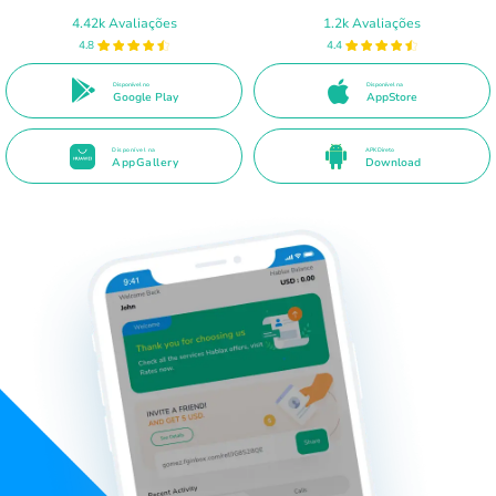
4.42k Avaliações
1.2k Avaliações
4.8
4.4
Disponível no
Disponível na
Google Play
AppStore
Disponível na
APK Direto
AppGallery
Download