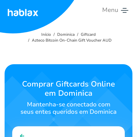
Menu
Início
Início
Dominica
Giftcard
Tarifas
Azteco Bitcoin On-Chain Gift Voucher AUD
Serviços
Contato
Comprar Giftcards Online
Português
em Dominica
Mantenha-se conectado com
seus entes queridos em Dominica
SIGN IN
SIGN UP