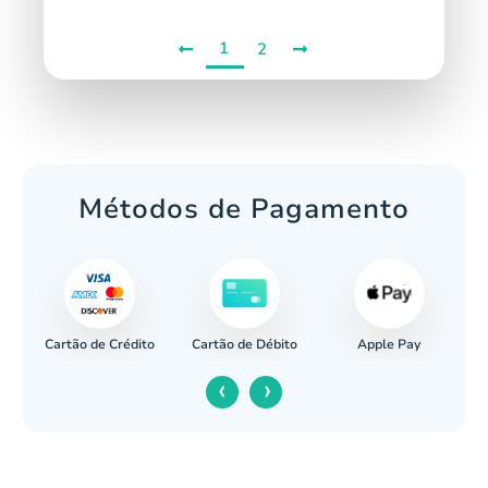
1
2
Métodos de Pagamento
Cartão de Crédito
Apple Pay
cária
Cartão de Débito
‹
›