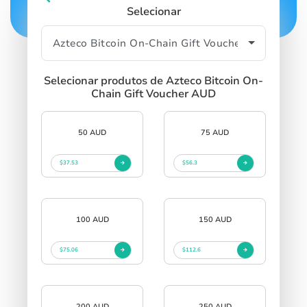
Selecionar
Selecionar produtos de Azteco Bitcoin On-
Chain Gift Voucher AUD
50 AUD
75 AUD
$37.53
$56.3
100 AUD
150 AUD
$75.06
$112.6
200 AUD
250 AUD