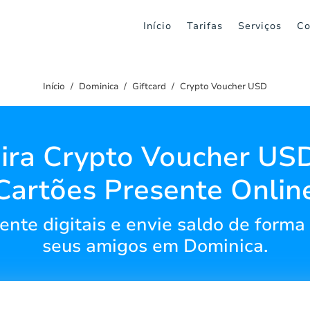
Início
Tarifas
Serviços
Co
Início
Dominica
Giftcard
Crypto Voucher USD
ira Crypto Voucher US
Cartões Presente Onlin
nte digitais e envie saldo de forma 
seus amigos em Dominica.