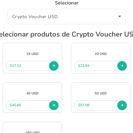
Selecionar
elecionar produtos de Crypto Voucher U
15 USD
20 USD
$17.13
$22.84
40 USD
50 USD
$45.66
$57.08
200 USD