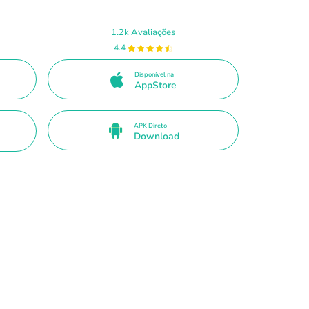
1.2k Avaliações
4.4
Disponível na
AppStore
APK Direto
Download