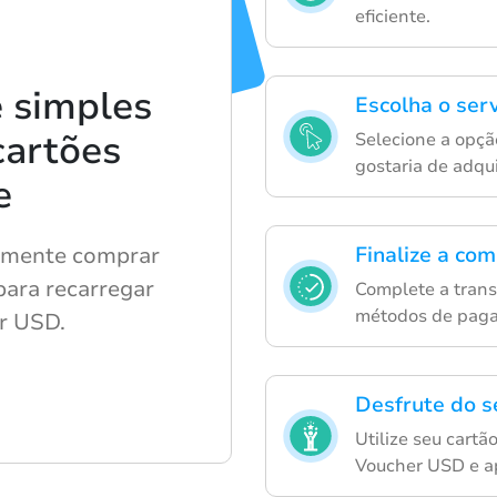
eficiente.
 simples
Escolha o ser
cartões
Selecione a opçã
gostaria de adqui
e
ilmente comprar
Finalize a co
para recarregar
Complete a tran
métodos de paga
r USD.
Desfrute do s
Utilize seu cartã
Voucher USD e ap