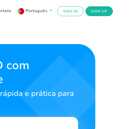
ntato
Português
SIGN IN
SIGN UP
D com
e
rápida e prática para