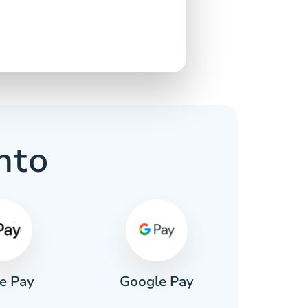
nto
e Pay
Google Pay
Pa