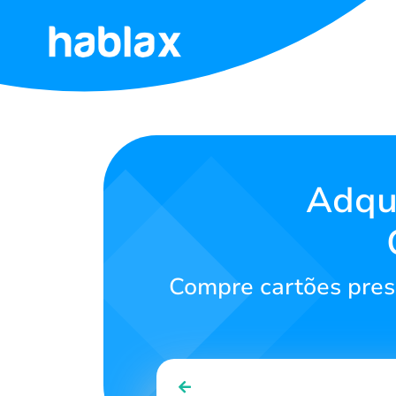
Início
Tarifas
Serviços
Adqu
Contato
Compre cartões prese
Português
SIGN IN
SIGN UP