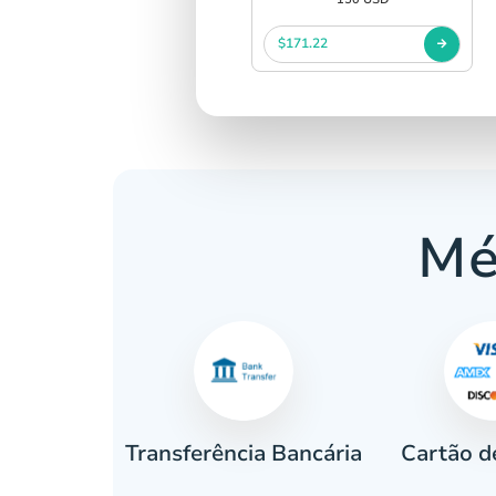
$171.22
Mé
Cartão d
eiro
Transferência Bancária