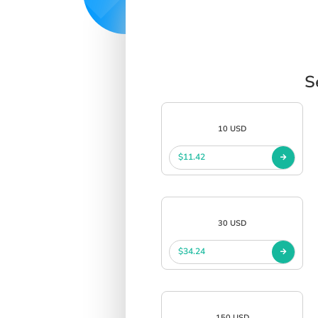
S
10 USD
$11.42
30 USD
$34.24
150 USD