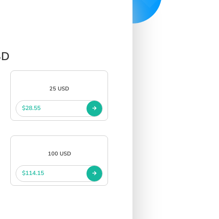
SD
25 USD
$28.55
100 USD
$114.15