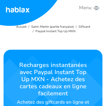
Menu
Accueil
Accueil
Saint-Martin (partie française)
Giftcard
Tarifs
Paypal Instant Top Up MXN
Services
Contactez-
nous
Recharges instantanées
avec Paypal Instant Top
Français
Up MXN - Achetez des
cartes cadeaux en ligne
facilement
SIGN IN
SIGN UP
Achetez des giftcards en ligne et