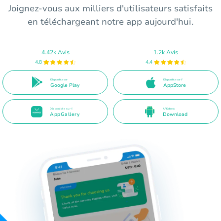
Joignez-vous aux milliers d'utilisateurs satisfaits
en téléchargeant notre app aujourd'hui.
4.42k Avis
1.2k Avis
4.8
4.4
Disponible sur
Disponible sur l'
Google Play
AppStore
Disponible sur l'
APK direct
AppGallery
Download