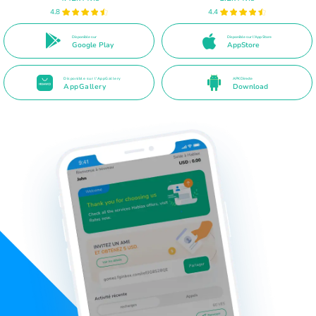
4.8
4.4
Disponible sur
Disponible sur l'App Store
Google Play
AppStore
Disponible sur l'AppGallery
APK Directe
AppGallery
Download