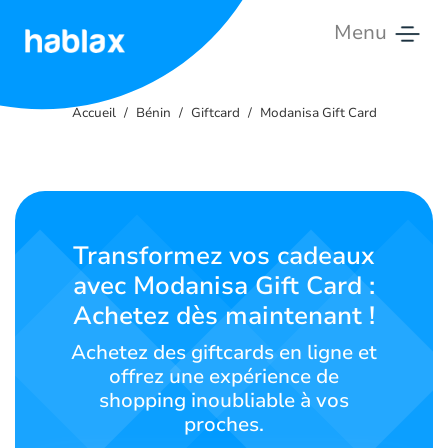
Menu
Accueil
Accueil
Bénin
Giftcard
Modanisa Gift Card
Tarifs
Services
Contactez-
Transformez vos cadeaux
nous
avec Modanisa Gift Card :
Achetez dès maintenant !
Français
Achetez des giftcards en ligne et
offrez une expérience de
shopping inoubliable à vos
SIGN IN
SIGN UP
proches.