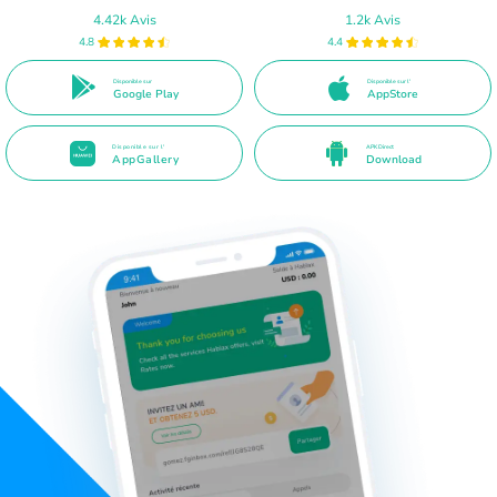
4.42k Avis
1.2k Avis
4.8
4.4
Disponible sur
Disponible sur l'
Google Play
AppStore
Disponible sur l'
APK Direct
AppGallery
Download