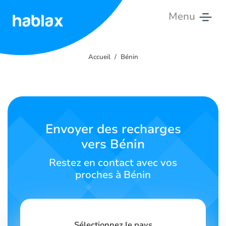
Menu
Accueil
Accueil
Bénin
Tarifs
Services
Contactez-
Envoyer des recharges
nous
vers Bénin
Français
Restez en contact avec vos
proches à Bénin
SIGN IN
SIGN UP
Sélectionnez le pays