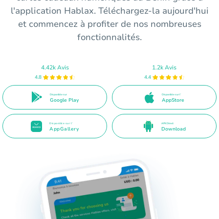
l'application Hablax. Téléchargez-la aujourd'hui
et commencez à profiter de nos nombreuses
fonctionnalités.
4.42k Avis
1.2k Avis
4.8
4.4
Disponible sur
Disponible sur l'
Google Play
AppStore
Disponible sur l'
APK Direct
AppGallery
Download