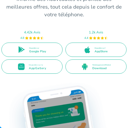
meilleures offres, tout cela depuis le confort de
votre téléphone.
4.42k Avis
1.2k Avis
4.8
4.4
Disponible sur
Disponible sur l'
Google Play
AppStore
Disponible sur la
Téléchargement APK direct
AppGallery
Download