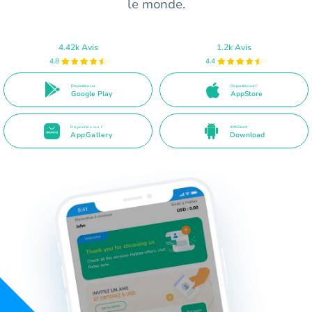
le monde.
4.42k Avis
1.2k Avis
4.8
4.4
Disponible sur
Disponible sur l'
Google Play
AppStore
Disponible sur l'
APK Direct
AppGallery
Download