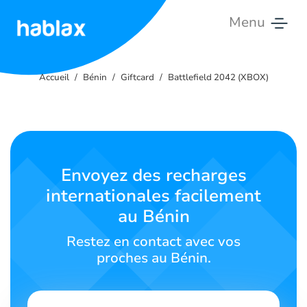
Menu
Accueil
Accueil
Bénin
Giftcard
Battlefield 2042 (XBOX)
Tarifs
Services
Contactez-
Envoyez des recharges
nous
internationales facilement
au Bénin
Français
Restez en contact avec vos
proches au Bénin.
SIGN IN
SIGN UP