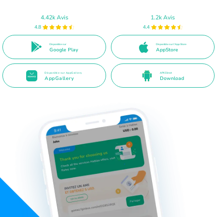
4.42k Avis
1.2k Avis
4.8
4.4
Disponible sur
Disponible sur l'App Store
Google Play
AppStore
Disponible sur AppGallery
APK Direct
AppGallery
Download