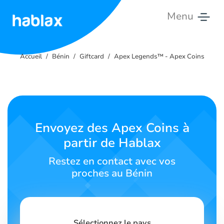
Menu
Accueil
Accueil
Bénin
Giftcard
Apex Legends™ - Apex Coins
Tarifs
Services
Contactez-
Envoyez des Apex Coins à
nous
partir de Hablax
Français
Restez en contact avec vos
proches au Bénin
SIGN IN
SIGN UP
Sélectionnez le pays