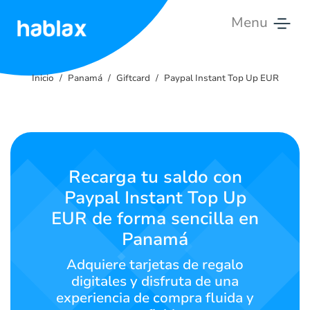
Menu
Inicio
Inicio
Panamá
Giftcard
Paypal Instant Top Up EUR
Tarifas
Servicios
Contáctanos
Recarga tu saldo con
Paypal Instant Top Up
Español
EUR de forma sencilla en
Panamá
SIGN IN
SIGN UP
Adquiere tarjetas de regalo
digitales y disfruta de una
experiencia de compra fluida y