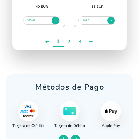
40 EUR
45 EUR
$55.02
$61.9
1
2
3
Métodos de Pago
Tarjeta de Crédito
Apple Pay
caria
Tarjeta de Débito
‹
›