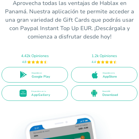
Aprovecha todas las ventajas de Hablax en
Panamá. Nuestra aplicación te permite acceder a
una gran variedad de Gift Cards que podrás usar
con Paypal Instant Top Up EUR. ¡Descárgala y
comienza a disfrutar desde hoy!
4.42k Opiniones
1.2k Opiniones
4.8
4.4
Disponible en
Disponible en la
Google Play
AppStore
Disponible en la
Direct APK
AppGallery
Download