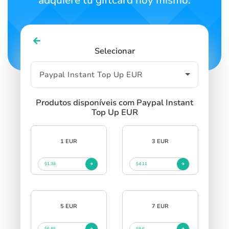
adquiere tu giftcard hoy mismo.
Selecionar
Produtos disponíveis com Paypal Instant
Top Up EUR
1 EUR
3 EUR
$1.38
$4.11
5 EUR
7 EUR
$6.85
$9.6