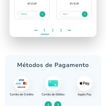
40 EUR
45 EUR
$54.85
$61.7
1
2
3
Métodos de Pagamento
Cartão de Crédito
Apple Pay
cária
Cartão de Débito
‹
›