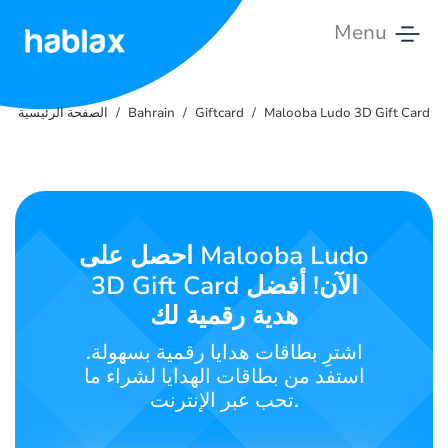
Menu
الصفحة
الرئيسية
Malooba Ludo 3D Gift Card
Giftcard
Bahrain
الصفحة الرئيسية
التسعير
الخدمات
احصل على Malooba Ludo
اتصل
3D Gift Card الآن! أفضل
بنا
هدية رقمية لك
العربية
اشترِ بطاقات هدايا رقمية بسهولة.
استفد من بطاقات الهدايا لشراء ما
تحب عبر الإنترنت.
SIGN IN
SIGN UP