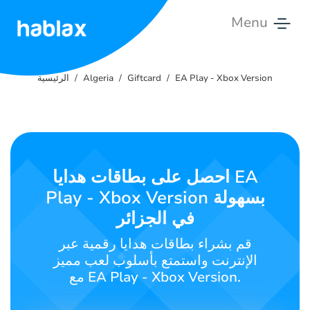
Menu
الرئيسية
EA Play - Xbox Version
Giftcard
Algeria
الرئيسية
الأسعار
الخدمات
تواصل
احصل على بطاقات هدايا EA
معنا
Play - Xbox Version بسهولة
في الجزائر
العربية
قم بشراء بطاقات هدايا رقمية عبر
الإنترنت واستمتع بأسلوب لعب مميز
مع EA Play - Xbox Version.
SIGN IN
SIGN UP