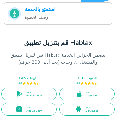
استمتع بالخدمة
وصف الخطوة
قم بتنزيل تطبيق Hablax
نص لتنزيل تطبيق Hablax يتضمن الجزائر، الخدمة
والمشغل إن وجدت (بحد أدنى 200 حرف)
1.2k التقييمات
4.42k التقييمات
4.8
4.4
متاح في
متاح في
Google Play
AppStore
APK مباشر
متاح في
AppGallery
Download