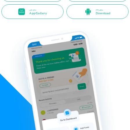
APK مباشر
متاح على
AppGallery
Download