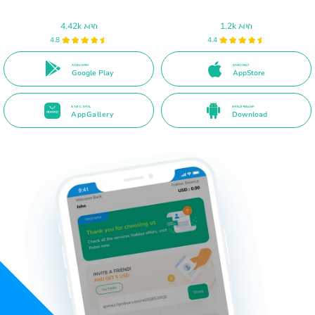
4.42k ኦቦስ
1.2k ኦቦስ
4.8
4.4
እንድር በዱባ
እንድር በዘጋ
Google Play
AppStore
እንድር በዓኪ
እትቢይ ዳይሬክት
AppGallery
Download