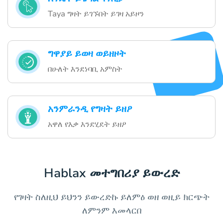
Taya ግዛት ይገኙበት ይገዛ አይዞን
ግዋያይ ይወዛ ወይዘዞት
በሁለት እንደነባቢ አምስት
አንምራንዲ የግዛት ይዘዖ
አዋለ የእቃ እንደሂደት ይዘዖ
Hablax መተግበሪያ ይውረድ
የገዛት ስለዚህ ይህንን ይውረድኩ ይለምዕ ወዘ ወዚይ ክርጭት
ለምንም እመላርበ