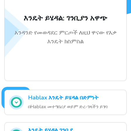
እንዴት ይሄዳል: ገንቢያን አዋጭ
አንዳንድ የመወዳደር ምርጦች ለዚህ ዋናው የእቃ
እንዴት ክስምስል
Hablax እንዴት ይሄዳል በድምነት
በHablax መተግበሪያ ወይም ድረ-ገጻችን ይገባ
እንዴት ይሄዳል ገንቢያ