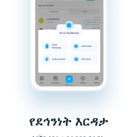
የደኅንነት እርዳታ