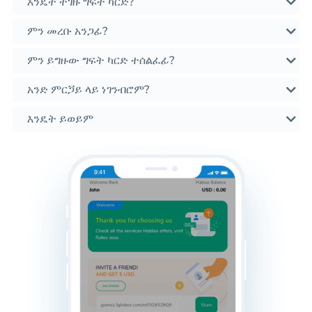
እንዴት ተገዙ ግፍት ካርድ?
ምን መረቡ አንጋፊ?
ምን ይግዙው ግፍት ካርድ ተሰልፈፊ?
አንድ ምርጛይ ላይ ነገንብሮም?
እንዴት ይወይም