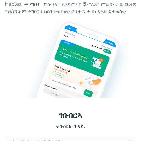
Hablax መንግስት ሞሉ ቦታ እንደምነት 5ምኢት የሚዘይዊ ሴቲርብ፡:
በዝ/የንቶም ተግባር ፣ ከባበ ተዝርዕቲ ዎንተፍ ታሪክ አንድ ይታወስቲ
ገበብርኣ
ዝገብርኩ ጉዳይ.