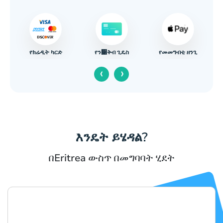
የክሬዲት ካርድ
የመመግብቲ ዘንጊ
የን዁ቅብ ጊዴስ
‹
›
እንዴት ይሄዳል?
በEritrea ውስጥ በመግባባት ሂደት