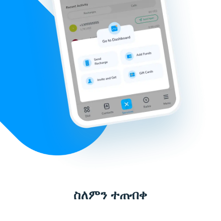
ስለምን ተጠብቀ