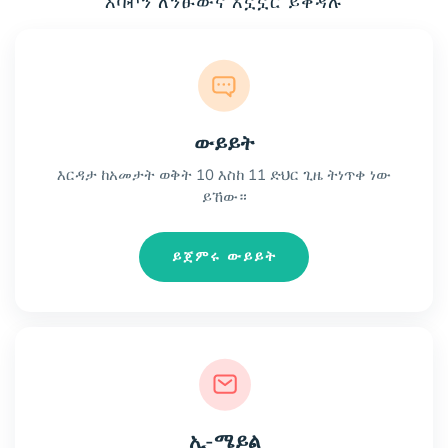
እባኯን ለንፁውና አኗኗር ይቀዳሉ
ውይይት
እርዳታ ከአመታት ወቅት 10 እስከ 11 ድህር ጊዜ ትነጥቀ ነው
ይኸው።
ይጀምሩ ውይይት
ኢ-ሜይል