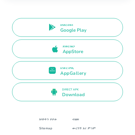
እንድር በዱባ
Google Play
እንድር በዘጋ
AppStore
እንድር በዓኪ
AppGallery
DIRECT APK
Download
እባኮትን ይይዙ
ብልጽ
Sitemap
ውርግኝ እና ምንም