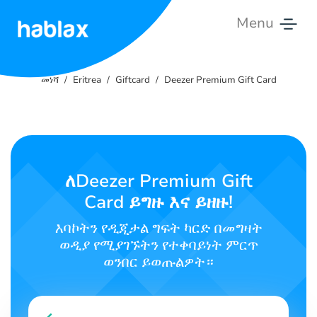
Menu
መነሻ
መነሻ
Eritrea
Giftcard
Deezer Premium Gift Card
ዋግን
አገሮቹ
ከመወዳደር
ለDeezer Premium Gift
ፈለግ
Card ይግዙ እና ይዘዙ!
ትግርኛ
እባኮትን የዲጂታል ግፍት ካርድ በመግዛት
ወዲያ የሚያገኙትን የተቀባይነት ምርጥ
ወንበር ይወጡልዎት።
SIGN IN
SIGN UP