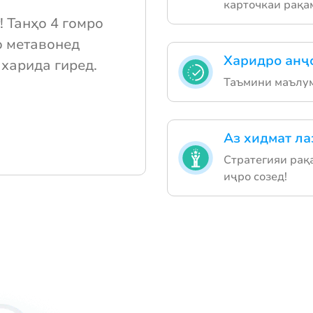
карточкаи рақа
! Танҳо 4 гомро
о метавонед
Харидро анҷ
харида гиред.
Таъмини маълум
Аз хидмат ла
Стратегияи рақа
иҷро созед!