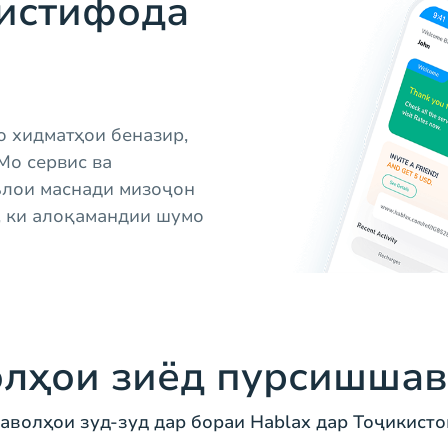
 истифода
о хидматҳои беназир,
Мо сервис ва
ълои маснади мизоҷон
, ки алоқамандии шумо
лҳои зиёд пурсишша
аволҳои зуд-зуд дар бораи Hablax дар Тоҷикисто