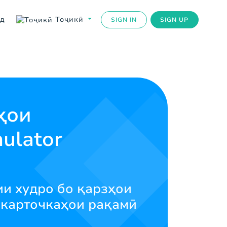
ед
Тоҷикӣ
SIGN IN
SIGN UP
ҳои
ulator
и худро бо қарзҳои
з карточкаҳои рақамӣ