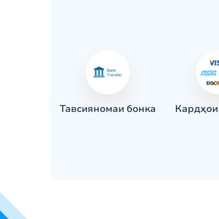
Кардҳои
рат
Тавсияномаи бонка