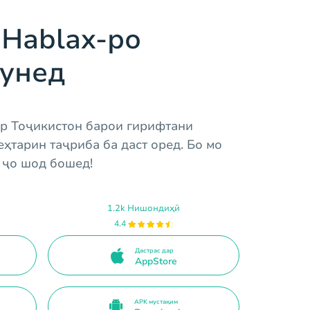
Hablax-ро
кунед
ар Тоҷикистон барои гирифтани
ҳтарин таҷриба ба даст оред. Бо мо
р ҷо шод бошед!
1.2k Нишондиҳӣ
4.4
Дастрас дар
AppStore
APK мустақим