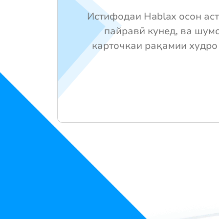
Истифодаи Hablax осон аст
пайравӣ кунед, ва шум
карточкаи рақамии худро 