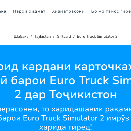
ака
Нархи хидмат
Хизматрасонӣ
Бо мо тамос гир
Шабака
Tajikistan
Giftcard
Euro Truck Simulator 2
рид кардани карточка
ӣ барои Euro Truck Sim
2 дар Тоҷикистон
мерасонем, то харидашавии рақами
Барои Euro Truck Simulator 2 имрӯ
харида гиред!