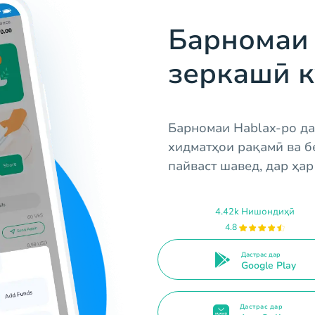
Барномаи 
зеркашӣ 
Барномаи Hablax-ро д
хидматҳои рақамӣ ва бе
пайваст шавед, дар ҳа
4.42k Нишондиҳӣ
4.8
Дастрас дар
Google Play
Дастрас дар