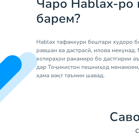
Чаро Hablax-ро
барем?
Hablax тафаккури бештари худоро б
равшан ва дастрасӣ, илова мекунад. 
хотираҳои ракамиро бо дастгирии а
дар Тоҷикистон пешниҳод менамоем
ҳама вақт таъмин шавад.
Саво
С