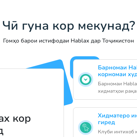
Чӣ гуна кор мекунад?
Гомҳо барои истифодаи Hablax дар Тоҷикистон
Барномаи Ha
корномаи ху
Барномаи Hablax
хидматҳои рақа
ax кор
Хидматеро ин
гиред
д
Клуби интихоб 