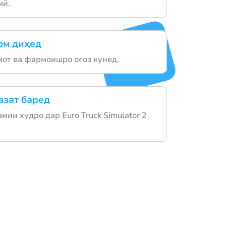
мӣ.
ом диҳед
от ва фармоишро оғоз кунед.
ззат баред
мии худро дар Euro Truck Simulator 2