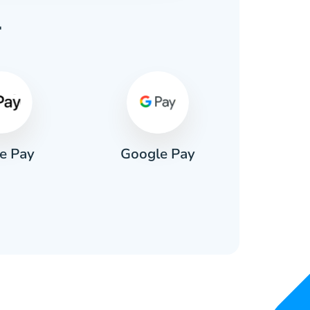
т
e Pay
Google Pay
Pa