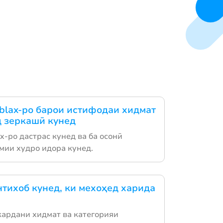
blax-ро барои истифодаи хидмат
д зеркашӣ кунед
-ро дастрас кунед ва ба осонӣ
мии худро идора кунед.
тихоб кунед, ки мехоҳед харида
кардани хидмат ва категорияи