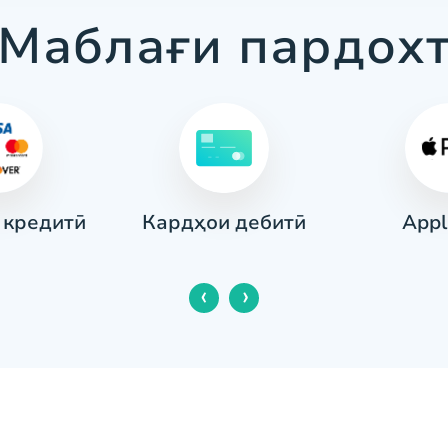
Маблағи пардох
 кредитӣ
Appl
Кардҳои дебитӣ
‹
›