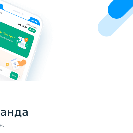
ванда
н.