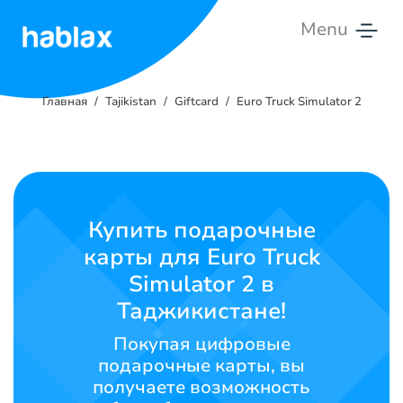
Menu
Главная
Главная
Tajikistan
Giftcard
Euro Truck Simulator 2
Тарифы
Услуги
Свяжитесь
Купить подарочные
с
карты для Euro Truck
нами
Simulator 2 в
Русский
Таджикистане!
Покупая цифровые
подарочные карты, вы
SIGN IN
SIGN UP
получаете возможность