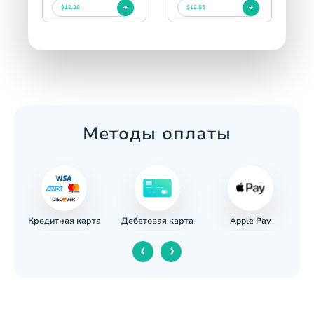
$12.28
$12.55
Методы оплаты
Кредитная карта
Apple Pay
евод
Дебетовая карта
‹
›