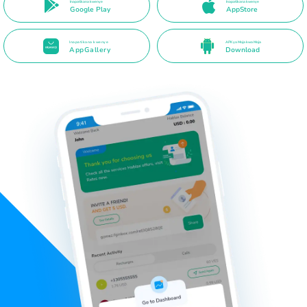
Inapatikana kwenye
Inapatikana kwenye
Google Play
AppStore
Inapatikana kwenye
APK ya Moja kwa Moja
AppGallery
Download