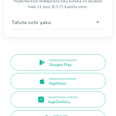
Huduma kwa Wateja kila siku kutoka 10 asubuhi
hadi 11 jioni (E.S.T) kupitia simu.
Tafuta nchi yako
INAPATIKANA KWENYE
Google Play
INAPATIKANA KWENYE
AppStore
INAPATIKANA KWENYE
AppGallery