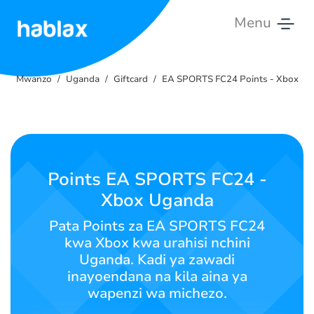
Menu
Mwanzo
Mwanzo
Uganda
Giftcard
EA SPORTS FC24 Points - Xbox
Gharama
Huduma
Wasiliana
Points EA SPORTS FC24 -
Nasi
Xbox Uganda
Kiswahili
Pata Points za EA SPORTS FC24
kwa Xbox kwa urahisi nchini
Uganda. Kadi ya zawadi
inayoendana na kila aina ya
SIGN IN
SIGN UP
wapenzi wa michezo.