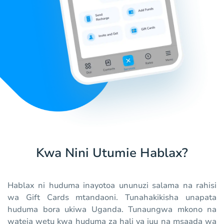
Kwa Nini Utumie Hablax?
Hablax ni huduma inayotoa ununuzi salama na rahisi
wa Gift Cards mtandaoni. Tunahakikisha unapata
huduma bora ukiwa Uganda. Tunaungwa mkono na
wateja wetu kwa huduma za hali ya juu na msaada wa