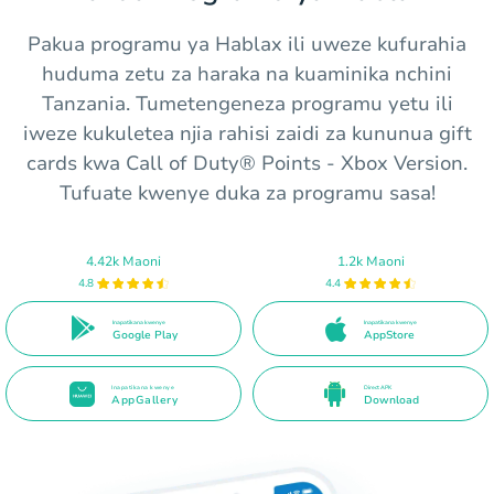
Pakua programu ya Hablax ili uweze kufurahia
huduma zetu za haraka na kuaminika nchini
Tanzania. Tumetengeneza programu yetu ili
iweze kukuletea njia rahisi zaidi za kununua gift
cards kwa Call of Duty® Points - Xbox Version.
Tufuate kwenye duka za programu sasa!
4.42k Maoni
1.2k Maoni
4.8
4.4
Inapatikana kwenye
Inapatikana kwenye
Google Play
AppStore
Inapatikana kwenye
Direct APK
AppGallery
Download