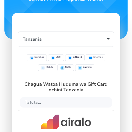
Bundles
ESIM
Giftcard
Internet
Mobile
Calls
Gaming
Chagua Watoa Huduma wa Gift Card
nchini Tanzania