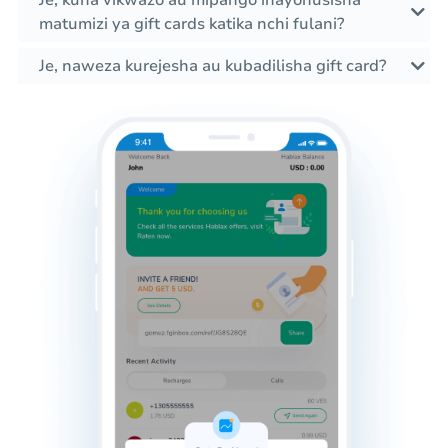
Je, kuna vikwazo au mipango inayohusisha
matumizi ya gift cards katika nchi fulani?
Je, naweza kurejesha au kubadilisha gift card?