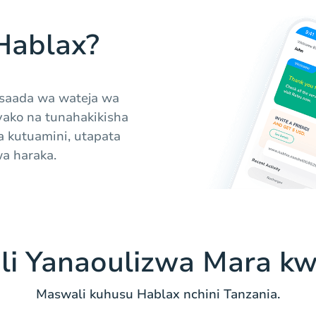
Hablax?
msaada wa wateja wa
yako na tunahakikisha
a kutuamini, utapata
a haraka.
i Yanaoulizwa Mara k
Maswali kuhusu Hablax nchini Tanzania.