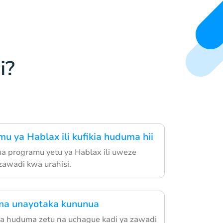
i?
u ya Hablax ili kufikia huduma hii
a programu yetu ya Hablax ili uweze
zawadi kwa urahisi.
a unayotaka kununua
ya huduma zetu na uchague kadi ya zawadi