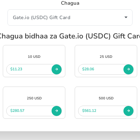
Chagua
Chagua bidhaa za Gate.io (USDC) Gift Car
10 USD
25 USD
$11.23
$28.06
250 USD
500 USD
$280.57
$561.12