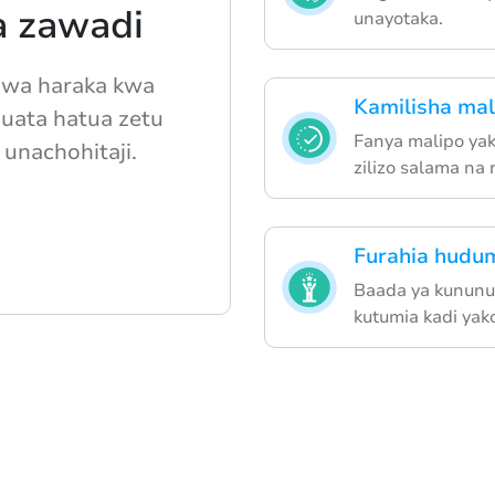
a zawadi
unayotaka.
 wa haraka kwa
Kamilisha mal
Fuata hatua zetu
Fanya malipo yak
 unachohitaji.
zilizo salama na r
Furahia hudum
Baada ya kununu
kutumia kadi yak