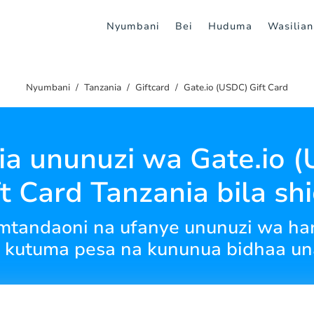
Nyumbani
Bei
Huduma
Wasilian
Nyumbani
Tanzania
Giftcard
Gate.io (USDC) Gift Card
ia ununuzi wa Gate.io 
ft Card Tanzania bila shi
i mtandaoni na ufanye ununuzi wa ha
 kutuma pesa na kununua bidhaa un