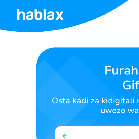
Nyumbani
Bei
Huduma
Furah
Gi
Wasiliana
Nasi
Osta kadi za kidigital
Kiswahili
uwezo wa
SIGN IN
SIGN UP