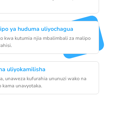
ipo ya huduma uliyochagua
o kwa kutumia njia mbalimbali za malipo
ahisi.
a uliyokamilisha
a, unaweza kufurahia ununuzi wako na
o kama unavyotaka.