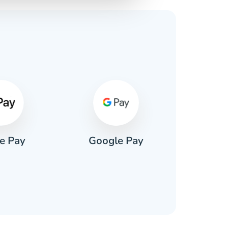
e Pay
Google Pay
Pa