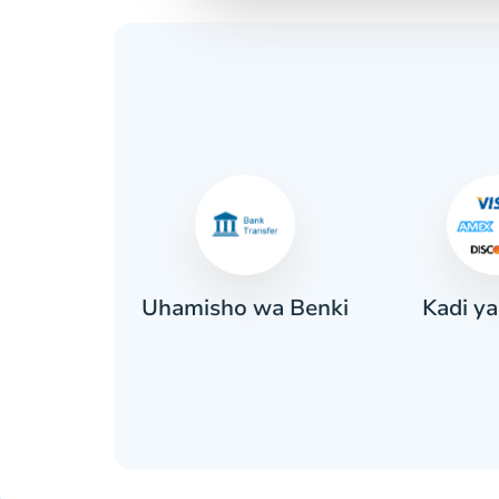
Kadi ya
sa
Uhamisho wa Benki