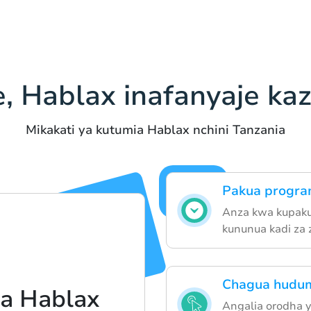
e, Hablax inafanyaje kaz
Mikakati ya kutumia Hablax nchini Tanzania
Pakua program
Anza kwa kupaku
kununua kadi za 
Chagua hudum
ia Hablax
Angalia orodha 