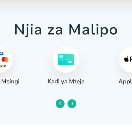
Njia za Malipo
 Msingi
Appl
Kadi ya Mteja
‹
›