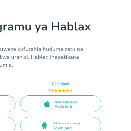
gramu ya Hablax
i uweze kufurahia huduma zetu na
kwa urahisi. Hablax inapatikana
tumia.
1.2k Maoni
4.4
Inapatikana katika
AppStore
APK ya moja kwa moja
Download