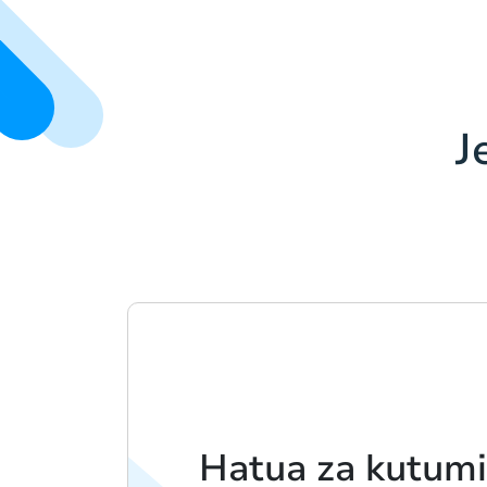
J
Hatua za kutum