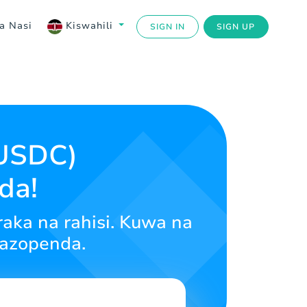
a Nasi
Kiswahili
SIGN IN
SIGN UP
(USDC)
da!
raka na rahisi. Kuwa na
azopenda.