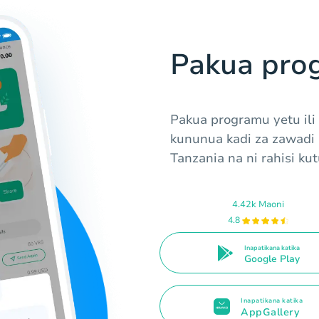
Pakua pro
Pakua programu yetu il
kununua kadi za zawadi 
Tanzania na ni rahisi ku
4.42k Maoni
4.8
Inapatikana katika
Google Play
Inapatikana katika
AppGallery