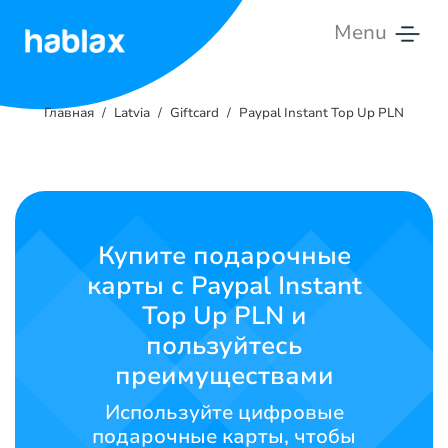
Menu
Главная
Главная
Latvia
Giftcard
Paypal Instant Top Up PLN
Тарифы
Услуги
Свяжитесь
Купите подарочные
с
карты с Paypal Instant
нами
Top Up PLN и
Русский
пользуйтесь
преимуществами
Используйте цифровые
SIGN IN
SIGN UP
подарочные карты, чтобы