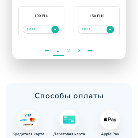
100 PLN
150 PLN
$33.53
$50.29
1
2
3
Способы оплаты
Кредитная карта
Apple Pay
евод
Дебетовая карта