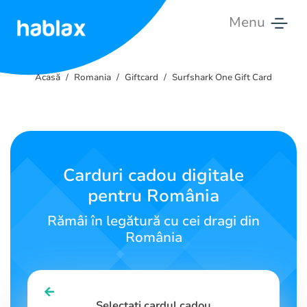
Menu
Acasă
Acasă
Romania
Giftcard
Surfshark One Gift Card
Tarife
Servicii
Contactează-
Carduri cadou digitale
ne
pentru România
Română
Rămâi în legătură cu cei dragi din
România
SIGN IN
SIGN UP
Selectați cardul cadou