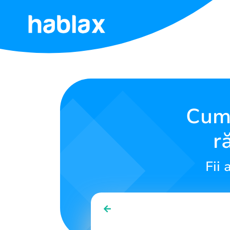
Acasă
Tarife
Servicii
Cump
r
Contactează-
ne
Fii
Română
SIGN IN
SIGN UP