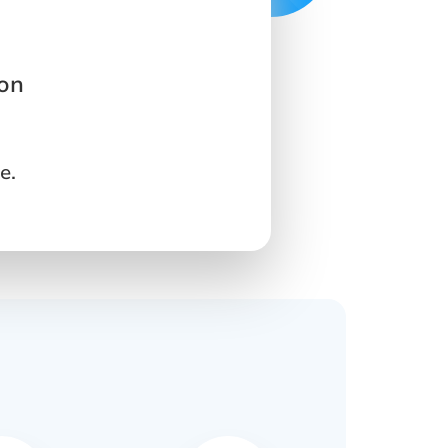
ion
e.