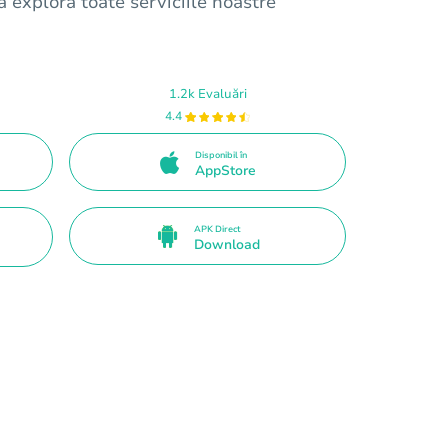
a explora toate serviciile noastre
1.2k Evaluări
4.4
Disponibil în
AppStore
APK Direct
Download