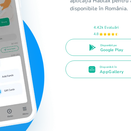
aplicația Hablax pentru 
disponibile în România.
4.42k Evaluări
4.8
Disponibil pe
Google Play
Disponibil în
AppGallery