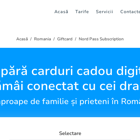
Acasă
Tarife
Servicii
Contact
Acasă
Romania
Giftcard
Nord Pass Subscription
ără carduri cadou digit
ămâi conectat cu cei dra
 aproape de familie și prieteni în Rom
Selectare