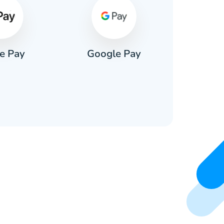
e Pay
Google Pay
Pa