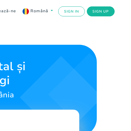
ează-ne
Română
SIGN IN
SIGN UP
al și
gi
ânia