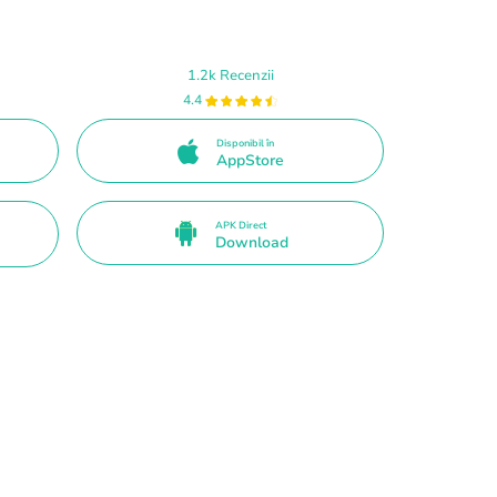
1.2k Recenzii
4.4
Disponibil în
AppStore
APK Direct
Download