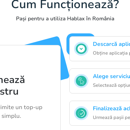
Cum Funcționează?
Pași pentru a utiliza Hablax în România
Descarcă apli
Obține aplicația 
Alege serviciu
nează
Selectează opțiun
ostru
rimite un top-up
Finalizează ach
i simplu.
Urmează pașii pen