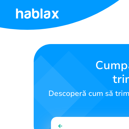
Acasă
Tarife
Servicii
Cumpă
tri
Contactează-
ne
Descoperă cum să trimi
Română
SIGN IN
SIGN UP