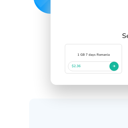
S
1 GB 7 days Romania
$2.36