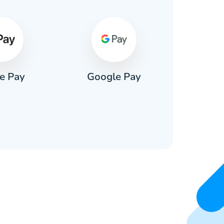
e Pay
Google Pay
Pa