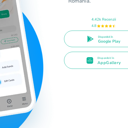
România.
4.42k Recenzii
4.8
Disponibil în
Google Play
Disponibil în
AppGallery