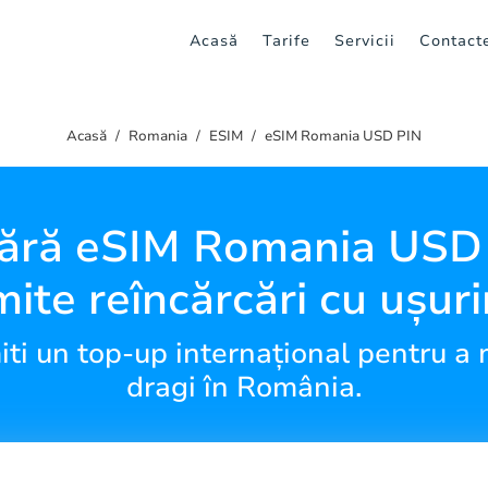
Acasă
Tarife
Servicii
Contact
Acasă
Romania
ESIM
eSIM Romania USD PIN
ră eSIM Romania USD 
mite reîncărcări cu ușur
ti un top-up internațional pentru a 
dragi în România.