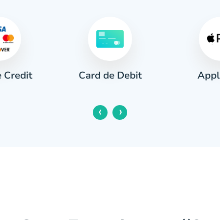
 Credit
Appl
Card de Debit
‹
›