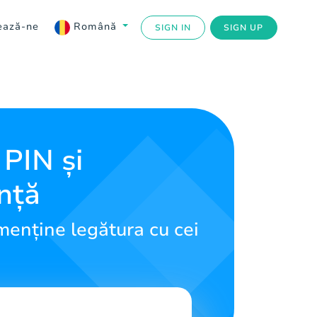
ează-ne
Română
SIGN IN
SIGN UP
PIN și
ință
menține legătura cu cei