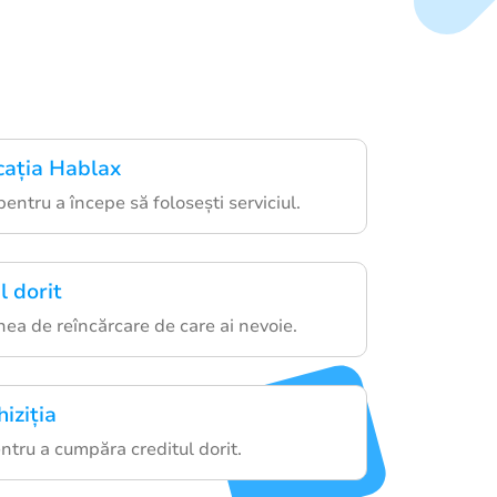
cația Hablax
pentru a începe să folosești serviciul.
l dorit
ea de reîncărcare de care ai nevoie.
iziția
tru a cumpăra creditul dorit.