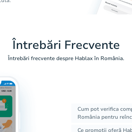
cută.
Întrebări Frecvente
Întrebări frecvente despre Hablax în România.
Cum pot verifica comp
România pentru reîncă
Ce promoții oferă Hab