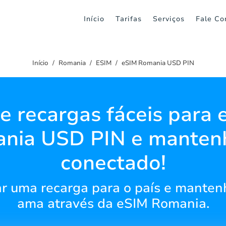
Início
Tarifas
Serviços
Fale Co
Início
Romania
ESIM
eSIM Romania USD PIN
e recargas fáceis para
nia USD PIN e manten
conectado!
r uma recarga para o país e mante
ama através da eSIM Romania.