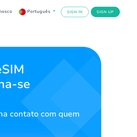
nosco
Português
SIGN IN
SIGN UP
 eSIM
ha-se
nha contato com quem