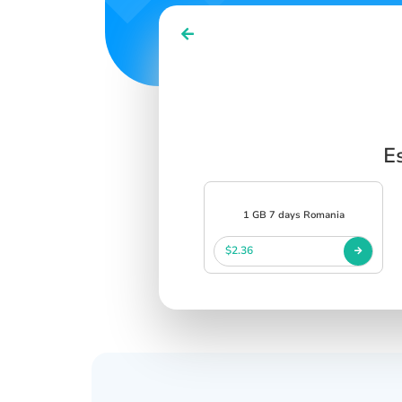
E
1 GB 7 days Romania
$2.36