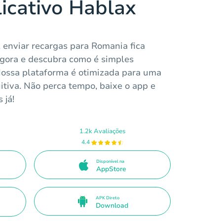
licativo Hablax
 enviar recargas para Romania fica
 agora e descubra como é simples
ossa plataforma é otimizada para uma
uitiva. Não perca tempo, baixe o app e
 já!
1.2k Avaliações
4.4
Disponível na
AppStore
APK Direto
Download