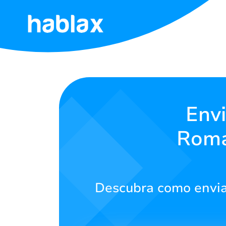
Início
Tarifas
Serviços
Envi
Roma
Fale
Conosco
Português
Descubra como envia
SIGN IN
SIGN UP