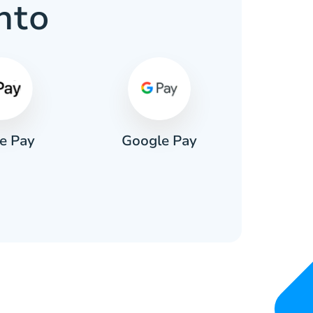
nto
e Pay
Google Pay
Pa