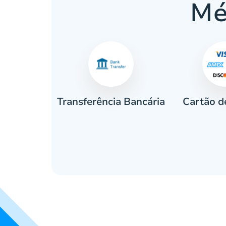
Mé
Cartão d
eiro
Transferência Bancária