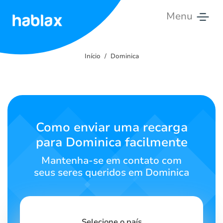
Menu
Início
Início
Dominica
Tarifas
Serviços
Contato
Como enviar uma recarga
para Dominica facilmente
Português
Mantenha-se em contato com
seus seres queridos em Dominica
SIGN IN
SIGN UP
Selecione o país