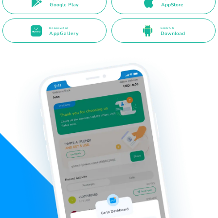
Google Play
AppStore
Disponível na
Baixar APK
AppGallery
Download