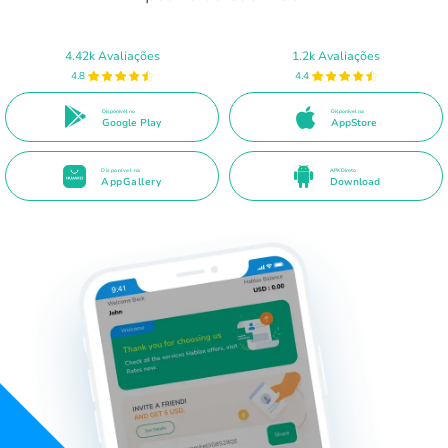
4.42k Avaliações
1.2k Avaliações
4.8
4.4
Disponível no
Disponível na
Google Play
AppStore
Disponível na
APK Direto
AppGallery
Download