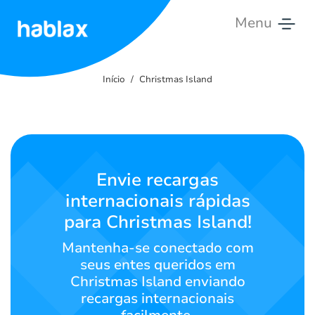
Menu
Início
Início
Christmas Island
Tarifas
Serviços
Contate-
Envie recargas
nos
internacionais rápidas
para Christmas Island!
Português
Mantenha-se conectado com
seus entes queridos em
Christmas Island enviando
SIGN IN
SIGN UP
recargas internacionais