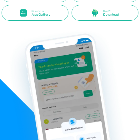
Disponível na
Direct APK
AppGallery
Download