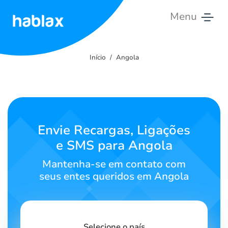
Menu
Início
Início
Angola
Tarifas
Serviços
Contate-
Envie Recargas, Ligações
nos
e SMS para Angola
Português
Mantenha-se em contato com
seus entes queridos em Angola
SIGN IN
SIGN UP
Selecione o país