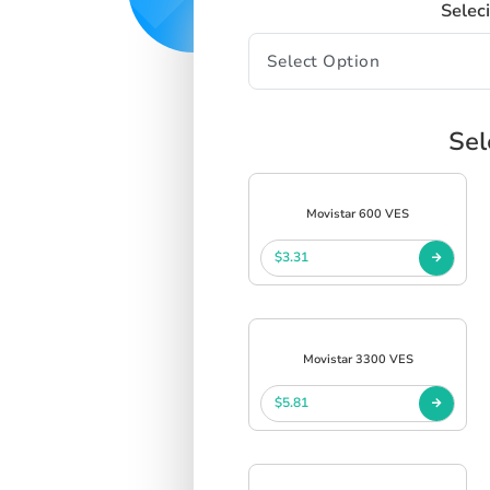
Selec
Sel
Movistar 600 VES
$3.31
Movistar 3300 VES
$5.81