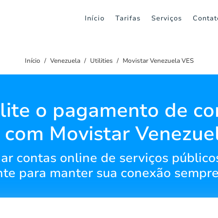
Início
Tarifas
Serviços
Contat
Início
Venezuela
Utilities
Movistar Venezuela VES
ilite o pagamento de co
e com Movistar Venezue
 contas online de serviços público
ente para manter sua conexão sempre 