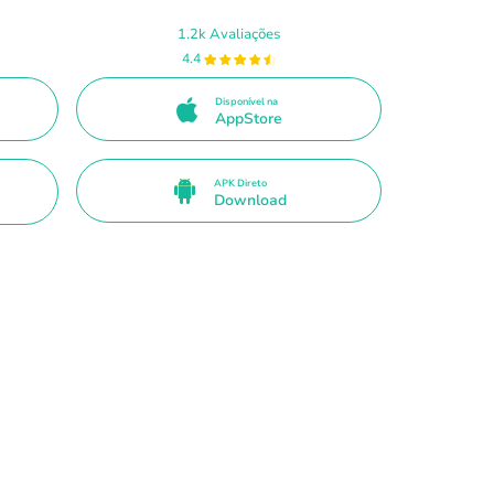
1.2k Avaliações
4.4
Disponível na
AppStore
APK Direto
Download