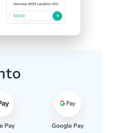
Movistar 4500 Landline VES
$19.03
nto
e Pay
Google Pay
Pa