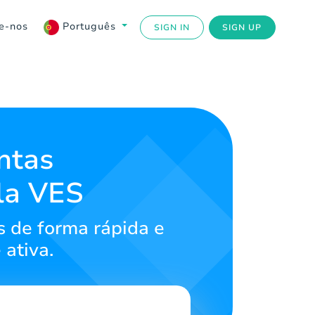
e-nos
Português
SIGN IN
SIGN UP
ntas
la VES
s de forma rápida e
ativa.