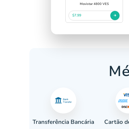
Movistar 4800 VES
$7.99
Mé
Cartão d
eiro
Transferência Bancária