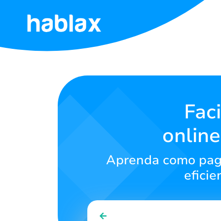
Início
Tarifas
Serviços
Fac
onlin
Contate-
nos
Aprenda como pagar
Português
efici
SIGN IN
SIGN UP