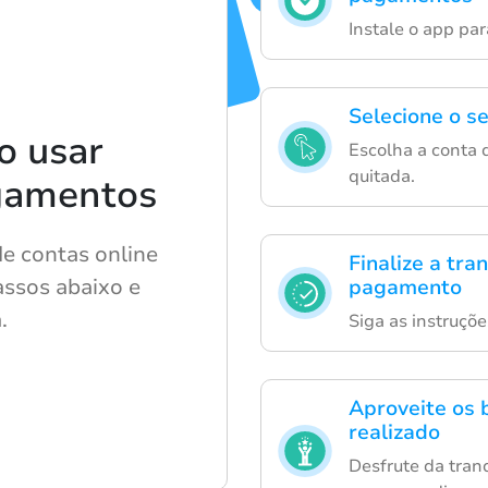
Instale o app par
Selecione o s
o usar
Escolha a conta d
quitada.
gamentos
e contas online
Finalize a tr
assos abaixo e
pagamento
.
Siga as instruçõ
Aproveite os 
realizado
Desfrute da tran