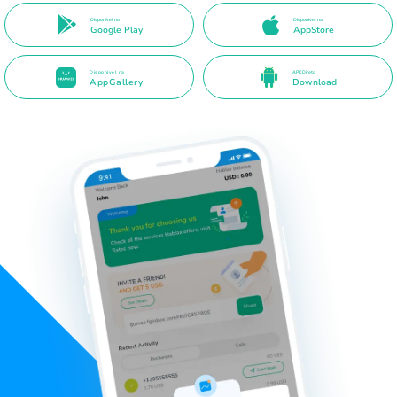
Disponível no
Disponível na
Google Play
AppStore
Disponível na
APK Direto
AppGallery
Download