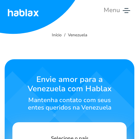
Menu
Início
Início
Venezuela
Tarifas
Serviços
Fale
Envie amor para a
Conosco
Venezuela com Hablax
Português
Mantenha contato com seus
entes queridos na Venezuela
SIGN IN
SIGN UP
Selecione o país