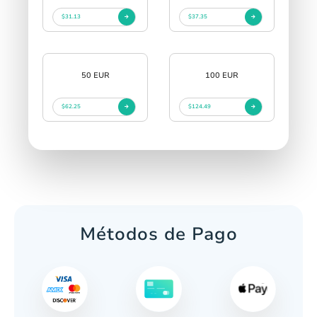
$31.13
$37.35
50 EUR
100 EUR
$62.25
$124.49
Métodos de Pago