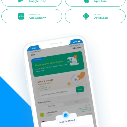
Google Play
AppStore
Disponível na
APK Direto
AppGallery
Download