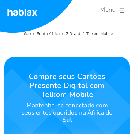
Menu
Início
Início
South Africa
Giftcard
Telkom Mobile
Tarifas
Serviços
Contate-
Compre seus Cartões
nos
Presente Digital com
Telkom Mobile
Português
Mantenha-se conectado com
seus entes queridos na África do
Sul
SIGN IN
SIGN UP