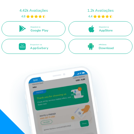
4.42k Avaliações
1.2k Avaliações
4.8
4.4
Disponível no
Disponível na
Google Play
AppStore
Disponível na
APK Direto
AppGallery
Download