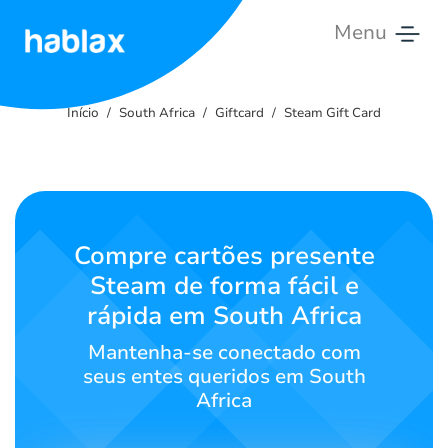
Menu
Início
Início
South Africa
Giftcard
Steam Gift Card
Tarifas
Serviços
Contate-
Compre cartões presente
nos
Steam de forma fácil e
rápida em South Africa
Português
Mantenha-se conectado com
seus entes queridos em South
Africa
SIGN IN
SIGN UP